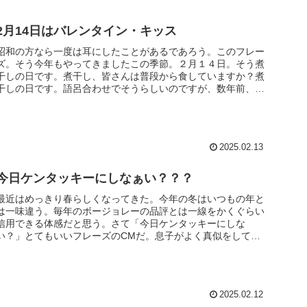
2月14日はバレンタイン・キッス
昭和の方なら一度は耳にしたことがあるであろう。このフレー
ズ。そう今年もやってきましたこの季節。２月１４日。そう煮
干しの日です。煮干し、皆さんは普段から食していますか？煮
干しの日です。語呂合わせでそうらしいのですが、数年前、お
仕事させていただ...
2025.02.13
今日ケンタッキーにしなぁい？？？
最近はめっきり春らしくなってきた。今年の冬はいつもの年と
は一味違う。毎年のボージョレーの品評とは一線をかくぐらい
信用できる体感だと思う。さて「今日ケンタッキーにしな
い？」とてもいいフレーズのCMだ。息子がよく真似をしてい
る。子ども心をくすぐ...
2025.02.12