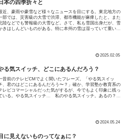
日本の四季折々と
最近、豪雨や豪雪など様々なニュースを目にする。東北地方の
一部では、災害級の大雪で渋滞、都市機能が麻痺したと。また
北陸などでも警報級の大雪など。さて、私も雪国出身だが、雪
かきはしんどいものがある。特に本州の雪は湿っていて重いん
ですよね。この湿...
2025.02.05
やる気スイッチ、どこにあるんだろう？
一昔前のテレビCMでよく聞いたフレーズ。「やる気スイッ
チ、君のはどこにあるんだろう〜？」確か、学習塾か教育系の
テレビコマーシャルだった気がするが、今でもよく印象に残っ
ている。やる気スイッチ… 私のやる気スイッチ。あるの？て
か、どこ？いやいや...
2024.05.24
目に見えないものってなぁに？