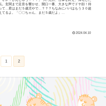
私。玄関まで足音を響かせ、開口一番、大きな声でドヤ顔！待
って…君はまだ５歳児やで…？？？ちなみにパパはもう３０超
えてるよ。「〇〇ちゃん、まだ５歳だよ」
「………………………！？」「３０ま...
2024.04.10
1
2