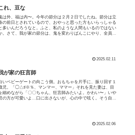
これ、豆な
鬼は外、福は内〜。今年の節分は２月２日でしたね。節分は立
春の前日とされているので、おやっと思った方もいらっしゃる
と多いんだろうなと。ふと、私のような人間もいるのではない
か。さて、我が家の節分は、鬼を変わりばんこにやり、全員が
鬼になるのが恒例...
2025.02.11
我が家の狂言師
白いベビーゲートの向こう側。おもちゃを片手に、振り回す１
歳児。「◯△♯※％、マンマー、ママー」それを見た妻は、目
を細めながら「〇〇ちゃん、狂言師みたいよ。かわい〜」いや
君の方が可愛いよ…口に出さないが、心の中で呟く。そう自分
に言い聞かせるの...
2025.02.06