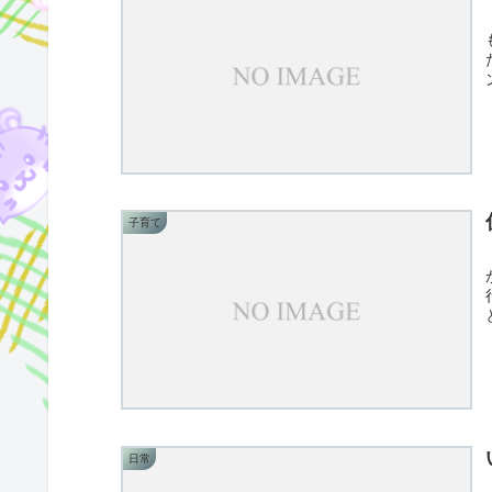
子育て
日常