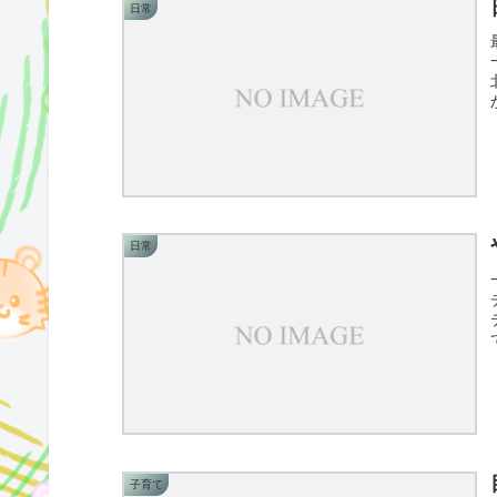
日常
日常
子育て