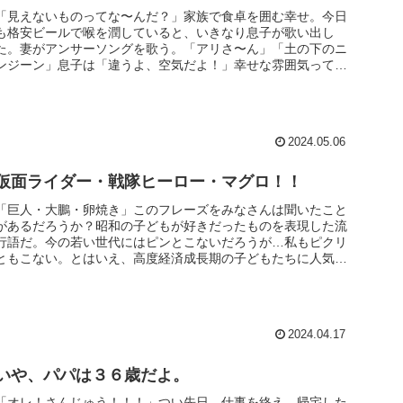
「見えないものってな〜んだ？」家族で食卓を囲む幸せ。今日
も格安ビールで喉を潤していると、いきなり息子が歌い出し
た。妻がアンサーソングを歌う。「アリさ〜ん」「土の下のニ
ンジーン」息子は「違うよ、空気だよ！」幸せな雰囲気ってこ
ういうことなのでし...
2024.05.06
仮面ライダー・戦隊ヒーロー・マグロ！！
「巨人・大鵬・卵焼き」このフレーズをみなさんは聞いたこと
があるだろうか？昭和の子どもが好きだったものを表現した流
行語だ。今の若い世代にはピンとこないだろうが…私もピクリ
ともこない。とはいえ、高度経済成長期の子どもたちに人気を
博したこの３つ。...
2024.04.17
いや、パパは３６歳だよ。
「オレ！さんじゅう！！！」つい先日、仕事を終え、帰宅した