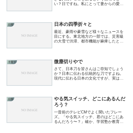
い？日ですね。私にとって妻からの愛の
バロメーターを図る日でもあります。果
たしてチョコは貰えるのか…？そしてそ
れは義理なのか？本命なのか…？神のみ
ぞ知る答えだ。バレンタイン...
日本の四季折々と
日常
最近、豪雨や豪雪など様々なニュースを
目にする。東北地方の一部では、災害級
の大雪で渋滞、都市機能が麻痺したと。
また北陸などでも警報級の大雪など。さ
て、私も雪国出身だが、雪かきはしんど
いものがある。特に本州の雪は湿ってい
て重いんですよね。この湿...
微塵切りやで
子育て
さて、日本刀を皆さんはご存知でしょう
か？日本に伝わる伝統的な刀ですよね。
現代に伝わる日本の文化ですが、実は百
均でも売られているんですね。もちろん
おもちゃです。柔らかにスポンジででき
たそれはそれはよくできた業物です。た
だ、昔はもっと長かった気...
やる気スイッチ、どこにあるんだ
日常
ろう？
一昔前のテレビCMでよく聞いたフレー
ズ。「やる気スイッチ、君のはどこにあ
るんだろう〜？」確か、学習塾か教育系
のテレビコマーシャルだった気がする
が、今でもよく印象に残っている。やる