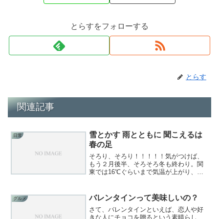
とらすをフォローする
とらす
関連記事
雪とかす 雨とともに 聞こえるは
日常
春の足
そろり、そろり！！！！！気がつけば、
もう２月後半、そろそろ冬も終わり。関
東では16℃ぐらいまで気温が上がり、も
うすぐそこだ。春は。さて、この時期は
大学入試、高校入試、卒業式、異動の人
事発令など様々な人流がある。別れと出
バレンタインって美味しいの？
グルメ
会い、出会いと別れ。最...
さて、バレンタインといえば、恋人や好
きな人にチョコを贈るという素晴らし