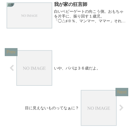
気スイッチ… 私のやる気スイッチ。あ
我が家の狂言師
日常
るの？てか、どこ？いやいや...
白いベビーゲートの向こう側。おもちゃ
を片手に、振り回す１歳児。
「◯△♯※％、マンマー、ママー」それを
見た妻は、目を細めながら「〇〇ちゃ
ん、狂言師みたいよ。かわい〜」いや君
の方が可愛いよ…口に出さないが、心の
中で呟く。そう自分に言い聞かせるの...
いや、パパは３６歳だよ。
目に見えないものってなぁに？